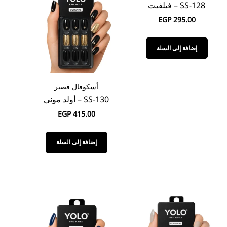
SS-128 – فيلفيت
EGP
295.00
إضافة إلى السلة
أسكوفال قصير
SS-130 – أولد موني
EGP
415.00
إضافة إلى السلة