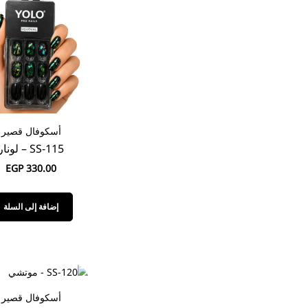
أسكوفال قصير
SS-115 – لونار
EGP
330.00
إضافة إلى السلة
أسكوفال قصير