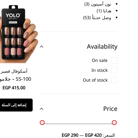
نون أسيتون
3
هدايا
1
وصل حديثاً
53
Availability
On sale
In stock
أسكوفال قصير
SS-100 – جلامور
Out of stock
EGP
415.00
إضافة إلى السلة
Price
السعر:
EGP 420
—
EGP 290