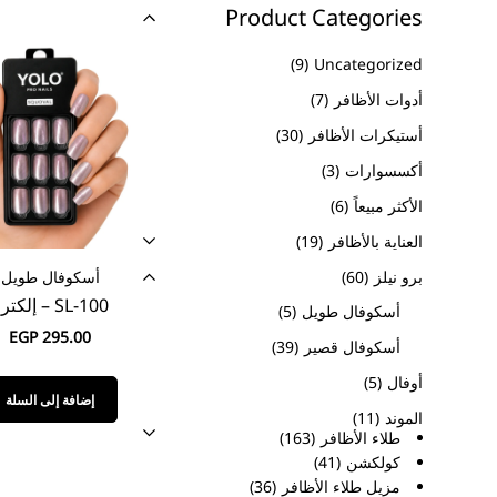
Product Categories
9
Uncategorized
أدوات الأظافر
7
أستيكرات الأظافر
30
أكسسوارات
3
الأكثر مبيعاً
6
العناية بالأظافر
19
برو نيلز
60
أسكوفال طويل
SL-100 – إلكترو
أسكوفال طويل
5
EGP
295.00
أسكوفال قصير
39
أوفال
5
إضافة إلى السلة
الموند
11
طلاء الأظافر
163
كولكشن
41
مزيل طلاء الأظافر
36