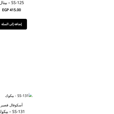
SS-125 – بيتال
EGP
415.00
إضافة إلى السلة
أسكوفال قصير
SS-131 – بيكوك