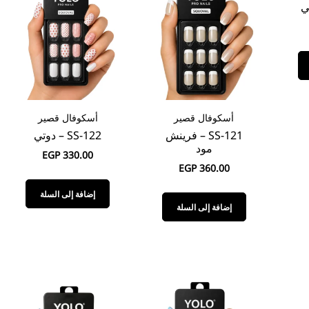
أسكوفال قصير
أسكوفال قصير
SS-121 – فرينش
SS-122 – دوتي
مود
EGP
330.00
EGP
360.00
إضافة إلى السلة
إضافة إلى السلة