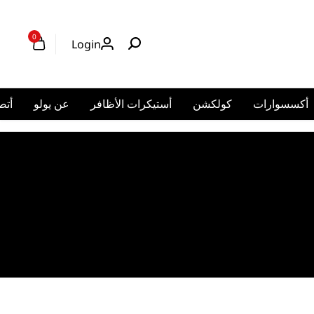
0
Login
أكسسوارات
كولكشن
أستيكرات الأظافر
عن يولو
أتص