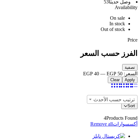
وصل حديثاً
53
Availability
On sale
In stock
Out of stock
Price
الفرز حسب السعر
أدنى
أعلى
تصفية
سعر
سعر
السعر:
EGP 50
—
EGP 40
Clear
Apply
ترتيب حسب الأحدث
Sort
4
Products Found
أكسسوارات
Remove all