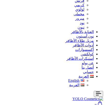
فرنش
كريمي
لؤلؤي
مخملى
ميرور
نود
نيون
العناية بالأظافر
نون أسيتون
مزيل طلاء الأظافر
أدوات الأظافر
أكسسوارات
كولكشن
أستيكرات الأظافر
عن يولو
أتصل بنا
حسابي
العربية
English
العربية
Cart