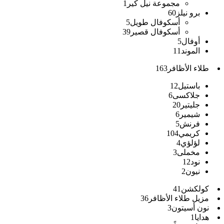
مجموعة نيل كير
1
برو نيلز
60
أسكوفال طويل
5
أسكوفال قصير
39
أوفال
5
الموند
11
طلاء الأظافر
163
باستيل
12
جلاكسى
6
جليتير
20
شيمير
6
فرنش
5
كريمي
104
لؤلؤي
4
مخملى
3
نود
12
نيون
2
كولكشن
41
مزيل طلاء الأظافر
36
نون أسيتون
3
هدايا
1