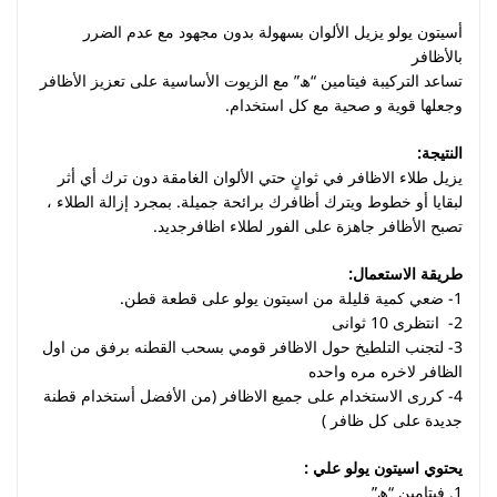
أسيتون يولو يزيل الألوان بسهولة بدون مجهود مع عدم الضرر
بالأظافر
تساعد التركيبة فيتامين “ھ” مع الزيوت الأساسية على تعزيز الأظافر
وجعلها قوية و صحية مع كل استخدام.
النتيجة:
يزيل طلاء الاظافر في ثوانٍ حتي الألوان الغامقة دون ترك أي أثر
لبقايا أو خطوط ويترك أظافرك برائحة جميلة. بمجرد إزالة الطلاء ،
تصبح الأظافر جاهزة على الفور لطلاء اظافرجديد.
طريقة الاستعمال:
1- ضعي كمية قليلة من اسيتون يولو على قطعة قطن.
2- انتظرى 10 ثوانى
3- لتجنب التلطيخ حول الاظافر قومي بسحب القطنه برفق من اول
الظافر لاخره مره واحده
4- كررى الاستخدام على جميع الاظافر (من الأفضل أستخدام قطنة
جديدة على كل ظافر )
يحتوي اسيتون يولو علي :
1.
فيتامين “ھ”