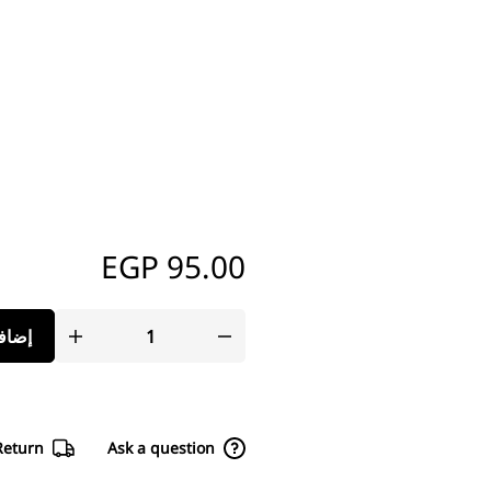
EGP
95.00
إضافة
Return
Ask a question