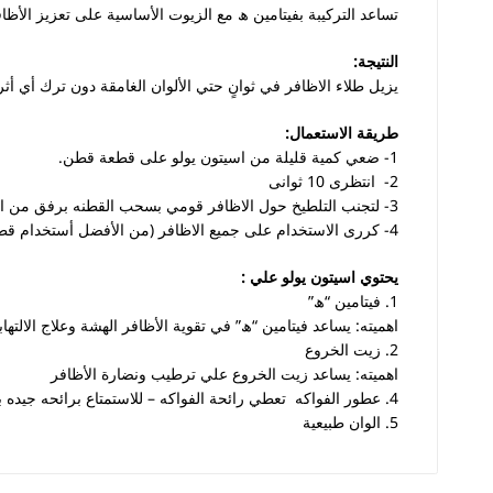
تساعد التركيبة بفيتامين
ھ
مع الزيوت الأساسية على تعزيز الأظا
النتيجة:
يزيل طلاء الاظافر في ثوانٍ حتي الألوان الغامقة دون ترك أي أث
طريقة الاستعمال:
1- ضعي كمية قليلة من اسيتون يولو على قطعة قطن.
2- انتظرى 10 ثوانى
3- لتجنب التلطيخ حول الاظافر قومي بسحب القطنه برفق من اول الظافر لاخره مره واحده
4- كررى الاستخدام على جميع الاظافر (من الأفضل أستخدام قطنة جديدة على كل ظافر )
يحتوي اسيتون يولو علي :
1.
فيتامين “ھ”
اهميته: يساعد فيتامين “
ھ
” في تقوية الأظافر الهشة وعلاج الالتها
2.
زيت الخروع
اهميته: يساعد زيت الخروع علي ترطيب ونضارة الأظافر
4.
عطور الفواكه
تعطي رائحة الفواكه – للاستمتاع برائحه جيده بع
5.
الوان طبيعية