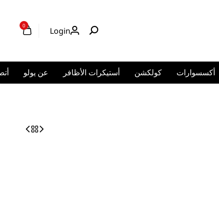
0
Login
أكسسوارات
كولكشن
أستيكرات الأظافر
عن يولو
أتص