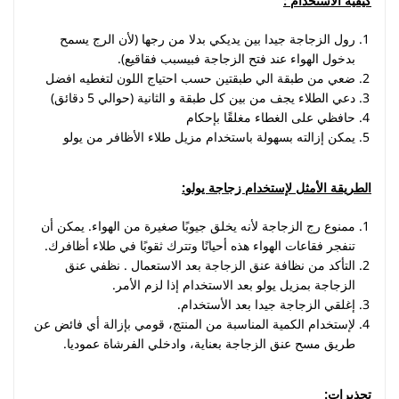
كيفية الاستخدام
:
رول الزجاجة جيدا بين يديكي بدلا من رجها (لأن الرج يسمح
بدخول الهواء عند فتح الزجاجة فبيسبب فقاقيع).
ضعي من طبقة الي طبقتين حسب احتياج اللون لتغطيه افضل
دعي الطلاء يجف من بين كل طبقة و الثانية (حوالي 5 دقائق)
حافظي على الغطاء مغلقًا بإحكام
يمكن إزالته بسهولة باستخدام مزيل طلاء الأظافر من يولو
الطريقة الأمثل لإستخدام زجاجة يولو
:
ممنوع رج الزجاجة لأنه يخلق جيوبًا صغيرة من الهواء. يمكن أن
تنفجر فقاعات الهواء هذه أحيانًا وتترك ثقوبًا في طلاء أظافرك.
التأكد من نظافة عنق الزجاجة بعد الاستعمال . نظفي عنق
الزجاجة بمزيل يولو بعد الاستخدام إذا لزم الأمر.
إغلقي الزجاجة جيدا بعد الأستخدام.
لإستخدام الكمية المناسبة من المنتج، قومي بإزالة أي فائض عن
طريق مسح عنق الزجاجة بعناية، وادخلي الفرشاة عموديا.
تحذيرات
: