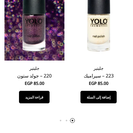
جليتير
جليتير
223 – سيراميك
220 – جولد ستون
EGP
85.00
EGP
85.00
إضافة إلى السلة
قراءة المزيد