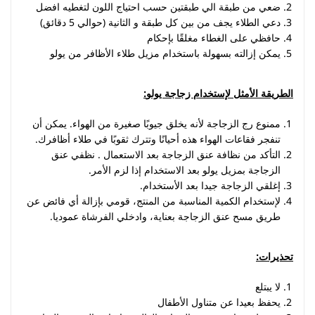
ضعي من طبقة الي طبقتين حسب احتياج اللون لتغطيه افضل
دعي الطلاء يجف من بين كل طبقة و الثانية (حوالي 5 دقائق)
حافظي على الغطاء مغلقًا بإحكام
يمكن إزالته بسهولة باستخدام مزيل طلاء الأظافر من يولو
الطريقة الأمثل لإستخدام زجاجة يولو
:
ممنوع رج الزجاجة لأنه يخلق جيوبًا صغيرة من الهواء. يمكن أن
تنفجر فقاعات الهواء هذه أحيانًا وتترك ثقوبًا في طلاء أظافرك.
التأكد من نظافة عنق الزجاجة بعد الاستعمال . نظفي عنق
الزجاجة بمزيل يولو بعد الاستخدام إذا لزم الأمر.
إغلقي الزجاجة جيدا بعد الأستخدام.
لإستخدام الكمية المناسبة من المنتج، قومي بإزالة أي فائض عن
طريق مسح عنق الزجاجة بعناية، وادخلي الفرشاة عموديا.
تحذيرات
:
لا يبتلع
يحفظ بعيدا عن متناول الأطفال