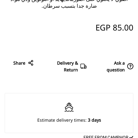
ضارة جدا بتسبب سرطان.
EGP
85.00
Share
Delivery &
Ask a
Return
question
Estimate delivery times:
3 days
✔️ FREE FROM CAMPHOR