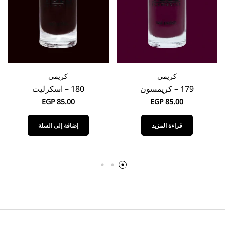
كريمي
كريمي
179 – كريمسون
180 – اسكرليت
EGP
85.00
EGP
85.00
قراءة المزيد
إضافة إلى السلة