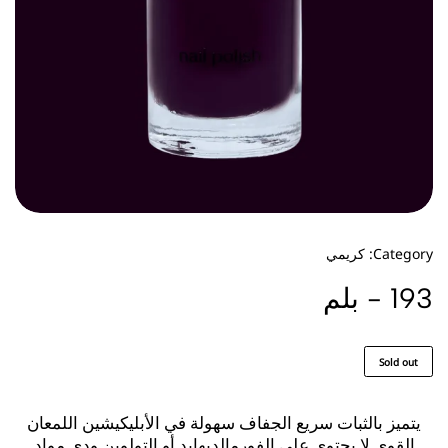
Category:
كريمي
193 - بلم
Sold out
يتميز بالثبات
سريع الجفاف
سهولة في الأبليكيشين
اللمعان
القوي
لا يحتوي على الفورمالديهايد أو التولوين ودي مواد