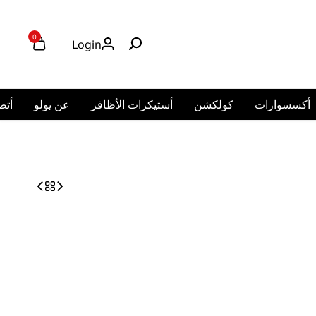
0
Logi
ر
عن يولو
أتصل بنا
حسابي
العربية