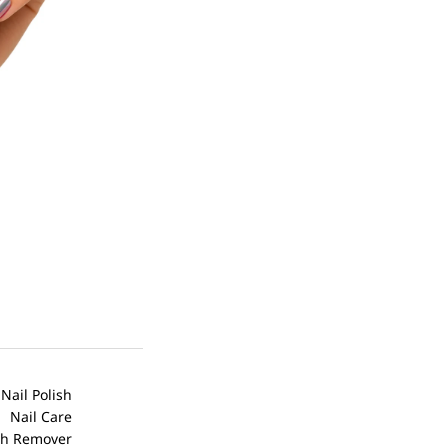
أسكوفال قصير
SS-104 – ميرور
EGP
415.00
إضافة إلى السلة
My Yolo
Nail Polish
Wishlist
Nail Care
Blogs
Nail Polish Remover