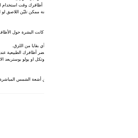
كانت البشرة حول الأظافر (الكيوتكل) متهيّجة.
ي بقايا من اللزق.
ل او يولو بوستربعد الازاله .
أشعة الشمس المباشرة والحرارة والرطوبة. لا يُحفظ في الثلاجة ولا يُجمّد.