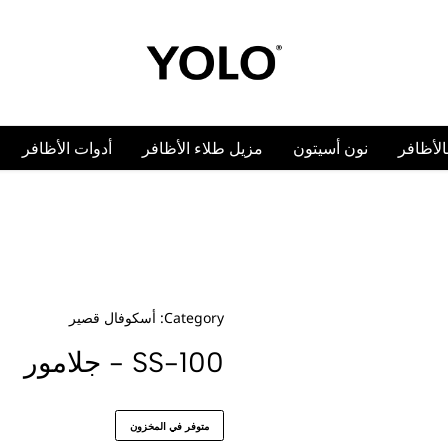
n
أدوات الأظافر
أكسسوارات
كولكشن
أستيكرات الأظاف
كوفال قصير
ر
ون