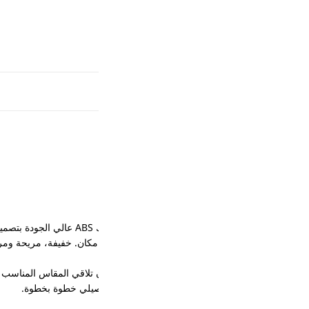
كان. خفيفة، مريحة ومرنة فتدي إحساس طبيعي على الأظافر، ومع التطبيق ا