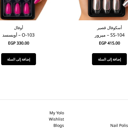
أوفال
أسكوفال طويل
O-103 – أوبسسد
SL-101 – توكسيك
EGP
295.00
EGP
330.00
إضافة إلى السلة
إضافة إلى السلة
FAQ
Contact Us
Careers