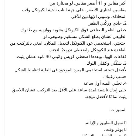
أكبر مقاس و 11 أصغر مقاس. لو محتارة بين
مقاسين اختاري الأصغر. خلي جهة التاب ناحية الكيوتكل وقت
المحاذاة، وسيبي الإبهامين للآخر.
2. حاذي وركّبي الظفر
حطي الظفر الصناعي فوق الكيوتكل بشوية ووازنِيه مع ظفرك
الطبيعي عشان يطلع الشكل مستقيم وطبيعي. لو
احتجتي، استخدمي عود الكيوتكل لتعديل المكان. ابدئي بالتركيب من
القاعدة عند الكيوتكل واضغطي تدريجيًا لتجنب
فقاعات الهوا، وبعدها اضغطي كويس واثبتي 30 ثانية عشان يثبت.
3. شكّلي وكمّلي اللوك
لأفضل نتيجة، استخدمي المبرد الموجود في العلبة لتظبيط الشكل
حسب رغبتك.
4. تجنّبي الميه أول ساعة
خلي إيدك ناشفة لمدة ساعة على الأقل بعد التركيب عشان اللاصق
يثبت تمامًا لأفضل نتيجة.
المميزات:
 سهل التطبيق والإزالة.
 يوفر وقت.
 متعدد الاحجام و الاشكال