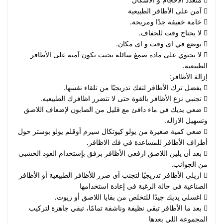
 آمن على الأظافر الطبيعية
 خامة خفيفة جدًا ومريحة.
 لا يحتاج وقت للجفاف.
 يوضع في اى وقت و اى مكان.
 لا يحتوي على مادة صمغ سائلة بحيث تكون آمنة على الأظافر
الطبيعية.
إزالة الأظافر:
 يفضل ترك الأظافر لتفك تدريجيًا من تلقاء نفسها.
 تجنبي نزع الأظافر بالقوة حتى لا تتضرر اظافرك الطبيعيه.
 ضعي يديك في ماء دافئ مع قليل من الصابون لإضعاف اللاصق
وتسهيل الازاله.
 ضعي كمية صغيرة من يولو كيوتكال سيرم أوقلم يولو بوستر حول
أطراف الأظافر للمساعدة في فك الاظافر.
 بعد أن يلين اللاصق ارفعي الأظافر برفق بإستخدام العود الخشبي
من الجوانب.
 ازيلى الأظافر تدريجيًا لتجنب أي ضرر للأظافر الطبيعية أو الأظافر
الصناعية في حالة الرغبة فى إعادة استخدامها
 اغسلي يديك جيدًا للتخلص من بقايا اللاصق أو زيوت.
 بعد ما الأظافر تبقى نظيفة وناشفة تمامًا، تبقي جاهزة لتركيب
المجموعة اللي بعدها