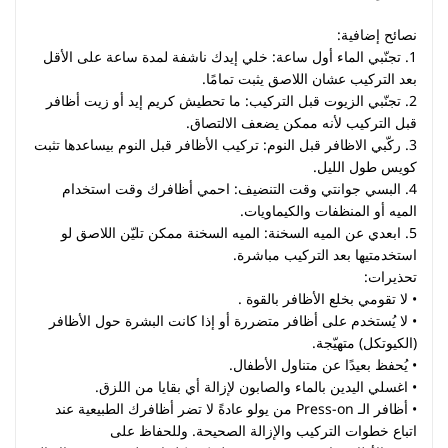
نصائح إضافية:
1. تجنّبي الماء أول ساعة: خلي إيدك ناشفة لمدة ساعة على الأقل
بعد التركيب عشان اللاصق يثبت تمامًا.
2. تجنّبي الزيوت قبل التركيب: ما تحطيش كريم إيد أو زيت أظافر
قبل التركيب لأنه ممكن يضعف الالتصاق.
3. ركّبي الاظافر قبل النوم: تركيب الأظافر قبل النوم بيساعدها تثبت
كويس طول الليل.
4. البسي جوانتي وقت التنضيف: احمي أظافرك وقت استخدام
الميه أو المنظفات والكيماويات.
5. ابعدي عن الميه السخنة: الميه السخنة ممكن تليّن اللاصق لو
استخدمتيها بعد التركيب مباشرة.
تحذيرات:
• لا تقومي بخلع الأظافر بالقوة .
• لا يُستخدم على أظافر متضررة أو إذا كانت البشرة حول الأظافر
(الكيوتكل) متهيّجة.
• يُحفظ بعيدًا عن متناول الأطفال.
• اغسلي اليدين بالماء والصابون لإزالة أي بقايا من اللزق.
• أظافر الـ Press-on من يولو عادةً لا تضر أظافرك الطبيعية عند
اتباع خطوات التركيب والإزالة الصحيحة. وللحفاظ على