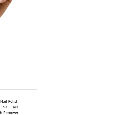
أسكوفال قصير
SS-100 – جلامور
EGP
415.00
إضافة إلى السلة
My Yolo
Nail Polish
Wishlist
Nail Care
Blogs
Nail Polish Remover