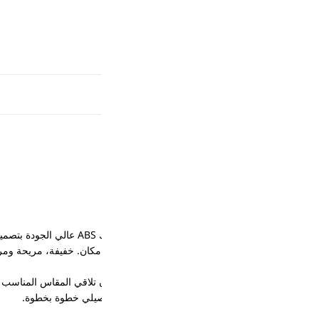
كان. خفيفة، مريحة ومرنة فتدي إحساس طبيعي على الأظافر، ومع التطبيق ا