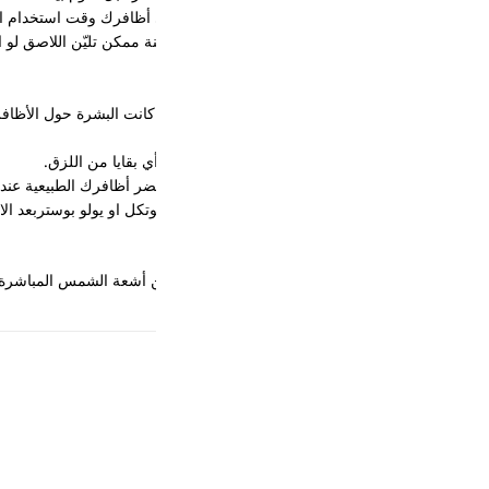
كانت البشرة حول الأظافر (الكيوتكل) متهيّجة.
ي بقايا من اللزق.
ل او يولو بوستربعد الازاله .
أشعة الشمس المباشرة والحرارة والرطوبة. لا يُحفظ في الثلاجة ولا يُجمّد.