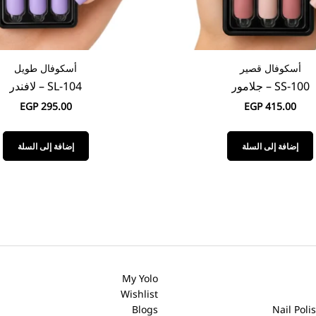
أسكوفال طويل
الموند
SL-104 – لافندر
A-104 – سواريه
EGP
330.00
EGP
295.00
إضافة إلى السلة
إضافة إلى السلة
FAQ
Contact Us
Careers