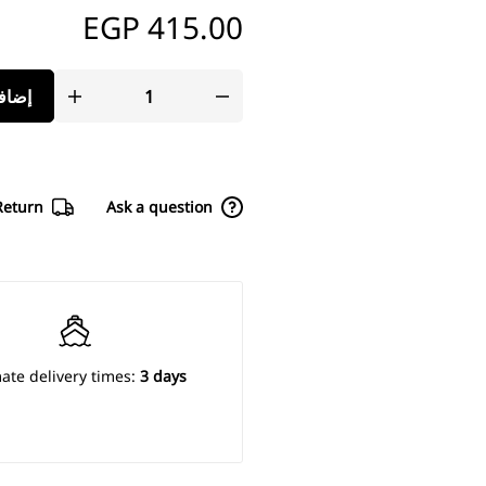
EGP
إضافة إلى السلة
-
415.00
EGP
Share
Delivery & Return
Ask a 
✔️ FREE FROM CAMPHOR
✔️ FREE FROM FORMALDEHYDE RESIN
✔️ FREE FROM PARABENS
Estimate delivery times:
3
✔️ FREE FROM FRAGRANCE
✔️ FREE FROM PLASTICIZER
✔️ FREE FROM DIACETONE ALCOHOL