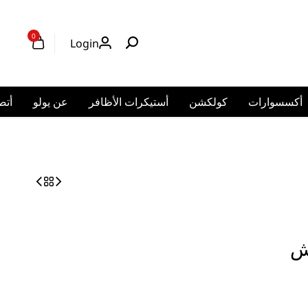
0
Logi
ر
عن يولو
أتصل بنا
حسابي
العربية