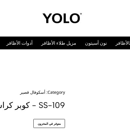
n
أدوات الأظافر
أكسسوارات
كولكشن
أستيكرات الأظاف
كوفال قصير
ش
ون