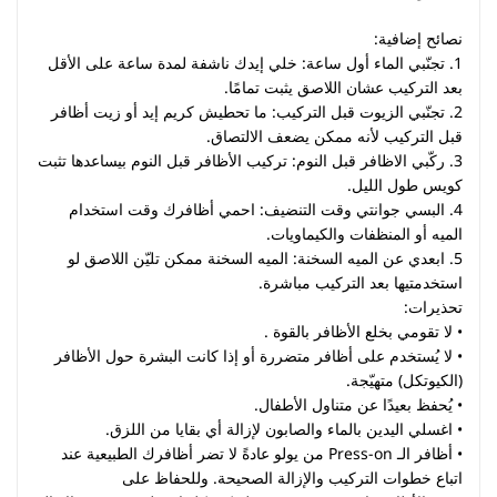
نصائح إضافية:
1. تجنّبي الماء أول ساعة: خلي إيدك ناشفة لمدة ساعة على الأقل
بعد التركيب عشان اللاصق يثبت تمامًا.
2. تجنّبي الزيوت قبل التركيب: ما تحطيش كريم إيد أو زيت أظافر
قبل التركيب لأنه ممكن يضعف الالتصاق.
3. ركّبي الاظافر قبل النوم: تركيب الأظافر قبل النوم بيساعدها تثبت
كويس طول الليل.
4. البسي جوانتي وقت التنضيف: احمي أظافرك وقت استخدام
الميه أو المنظفات والكيماويات.
5. ابعدي عن الميه السخنة: الميه السخنة ممكن تليّن اللاصق لو
استخدمتيها بعد التركيب مباشرة.
تحذيرات:
• لا تقومي بخلع الأظافر بالقوة .
• لا يُستخدم على أظافر متضررة أو إذا كانت البشرة حول الأظافر
(الكيوتكل) متهيّجة.
• يُحفظ بعيدًا عن متناول الأطفال.
• اغسلي اليدين بالماء والصابون لإزالة أي بقايا من اللزق.
• أظافر الـ Press-on من يولو عادةً لا تضر أظافرك الطبيعية عند
اتباع خطوات التركيب والإزالة الصحيحة. وللحفاظ على