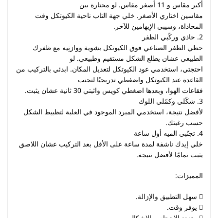
أكبر مقاس و 11 أصغر مقاس. لو محتارة بين
مقاسين اختاري الأصغر. خلي جهة التاب ناحية الكيوتكل وقت
المحاذاة، وسيبي الإبهامين للآخر.
2. حاذي وركّبي الظفر
حطي الظفر الصناعي فوق الكيوتكل بشوية ووازنِيه مع ظفرك
الطبيعي عشان يطلع الشكل مستقيم وطبيعي. لو
احتجتي، استخدمي عود الكيوتكل لتعديل المكان. ابدئي بالتركيب من
القاعدة عند الكيوتكل واضغطي تدريجيًا لتجنب
فقاعات الهوا، وبعدها اضغطي كويس واثبتي 30 ثانية عشان يثبت.
3. شكّلي وكمّلي اللوك
لأفضل نتيجة، استخدمي المبرد الموجود في العلبة لتظبيط الشكل
حسب رغبتك.
4. تجنّبي الميه أول ساعة
خلي إيدك ناشفة لمدة ساعة على الأقل بعد التركيب عشان اللاصق
يثبت تمامًا لأفضل نتيجة.
المميزات:
 سهل التطبيق والإزالة.
 يوفر وقت.
 متعدد الاحجام و الاشكال