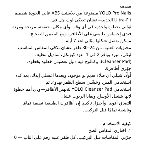
مقدمه
YOLO Pro Nails مصنوعة من بلاستيك ABS عالي الجودة بتصميم
Ultra-Fit الجديد—عشان تديكي لوك چل في
ثواني بخطوة واحدة، في أي وقت وأي مكان. خفيفة، مريحة ومرنة
فتدي إحساس طبيعي على الأظافر، ومع التطبيق الصحيح
ممكن تفضل شكلها مثالي لحد 7 أيام.
محتويات العلبة: من 24–30 ظفر عشان تلاقي المقاس المناسب
ليكي، مبرد وبافر 2 في 1، عود كيوتكل، مناديل تنظيف
(Cleanser Pad)، وكتالوج فيه دليل تفصيلي خطوة بخطوة.
جهّزي أظافرك
أولًا، شيلي أي طلاء قديم لو موجود، وبعدها اغسلي إيدك. بعد كده
استخدمي المبرد وخشّني سطح الظفر بهدوء. ثم
استخدمي YOLO Cleanser Pad لتجهيز الأظافر—ودي أهم خطوة
لأنها بتشيل الأوساخ وبقايا الزيوت عشان
التصاق أقوى. وأخيرًا، تأكدي إن أظافرك الطبيعية نظيفة تمامًا
وناشفة تمامًا قبل التركيب.
كيفيه الاستخدام:
1. اختاري المقاس الصح
جرّبي المقاسات قبل التركيب. كل ظفر عليه رقم على التاب — 0