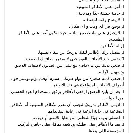
 آمن على الأظافر الطبيعية
 خامة خفيفة جدًا ومريحة.
 لا يحتاج وقت للجفاف.
 يوضع في اى وقت و اى مكان.
 لا يحتوي على مادة صمغ سائلة بحيث تكون آمنة على الأظافر
الطبيعية.
إزالة الأظافر:
 يفضل ترك الأظافر لتفك تدريجيًا من تلقاء نفسها.
 تجنبي نزع الأظافر بالقوة حتى لا تتضرر اظافرك الطبيعيه.
 ضعي يديك في ماء دافئ مع قليل من الصابون لإضعاف اللاصق
وتسهيل الازاله.
 ضعي كمية صغيرة من يولو كيوتكال سيرم أوقلم يولو بوستر حول
أطراف الأظافر للمساعدة في فك الاظافر.
 بعد أن يلين اللاصق ارفعي الأظافر برفق بإستخدام العود الخشبي
من الجوانب.
 ازيلى الأظافر تدريجيًا لتجنب أي ضرر للأظافر الطبيعية أو الأظافر
الصناعية في حالة الرغبة فى إعادة استخدامها
 اغسلي يديك جيدًا للتخلص من بقايا اللاصق أو زيوت.
 بعد ما الأظافر تبقى نظيفة وناشفة تمامًا، تبقي جاهزة لتركيب
المجموعة اللي بعدها