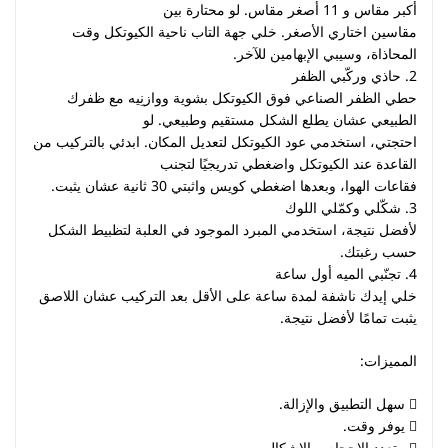
أكبر مقاس و 11 أصغر مقاس. لو محتارة بين
مقاسين اختاري الأصغر. خلي جهة التاب ناحية الكيوتكل وقت
المحاذاة، وسيبي الإبهامين للآخر.
2. حاذي وركّبي الظفر
حطي الظفر الصناعي فوق الكيوتكل بشوية ووازنِيه مع ظفرك
الطبيعي عشان يطلع الشكل مستقيم وطبيعي. لو
احتجتي، استخدمي عود الكيوتكل لتعديل المكان. ابدئي بالتركيب من
القاعدة عند الكيوتكل واضغطي تدريجيًا لتجنب
فقاعات الهوا، وبعدها اضغطي كويس واثبتي 30 ثانية عشان يثبت.
3. شكّلي وكمّلي اللوك
لأفضل نتيجة، استخدمي المبرد الموجود في العلبة لتظبيط الشكل
حسب رغبتك.
4. تجنّبي الميه أول ساعة
خلي إيدك ناشفة لمدة ساعة على الأقل بعد التركيب عشان اللاصق
يثبت تمامًا لأفضل نتيجة.
المميزات:
 سهل التطبيق والإزالة.
 يوفر وقت.
 متعدد الاحجام و الاشكال