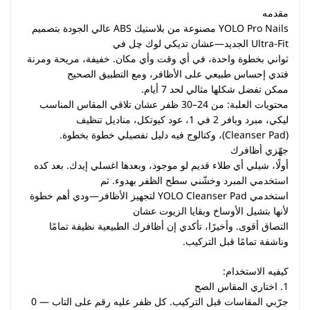
مقدمه
YOLO Pro Nails مصنوعة من بلاستيك ABS عالي الجودة بتصميم
Ultra-Fit الجديد—عشان تديكي لوك چل في
ثواني بخطوة واحدة، في أي وقت وأي مكان. خفيفة، مريحة ومرنة
فتدي إحساس طبيعي على الأظافر، ومع التطبيق الصحيح
ممكن تفضل شكلها مثالي لحد 7 أيام.
محتويات العلبة: من 24–30 ظفر عشان تلاقي المقاس المناسب
ليكي، مبرد وبافر 2 في 1، عود كيوتكل، مناديل تنظيف
(Cleanser Pad)، وكتالوج فيه دليل تفصيلي خطوة بخطوة.
جهّزي أظافرك
أولًا، شيلي أي طلاء قديم لو موجود، وبعدها اغسلي إيدك. بعد كده
استخدمي المبرد وخشّني سطح الظفر بهدوء. ثم
استخدمي YOLO Cleanser Pad لتجهيز الأظافر—ودي أهم خطوة
لأنها بتشيل الأوساخ وبقايا الزيوت عشان
التصاق أقوى. وأخيرًا، تأكدي إن أظافرك الطبيعية نظيفة تمامًا
وناشفة تمامًا قبل التركيب.
كيفيه الاستخدام:
1. اختاري المقاس الصح
جرّبي المقاسات قبل التركيب. كل ظفر عليه رقم على التاب — 0