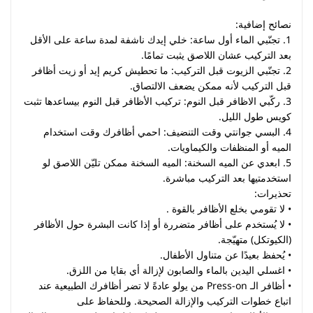
نصائح إضافية:
1. تجنّبي الماء أول ساعة: خلي إيدك ناشفة لمدة ساعة على الأقل
بعد التركيب عشان اللاصق يثبت تمامًا.
2. تجنّبي الزيوت قبل التركيب: ما تحطيش كريم إيد أو زيت أظافر
قبل التركيب لأنه ممكن يضعف الالتصاق.
3. ركّبي الاظافر قبل النوم: تركيب الأظافر قبل النوم بيساعدها تثبت
كويس طول الليل.
4. البسي جوانتي وقت التنضيف: احمي أظافرك وقت استخدام
الميه أو المنظفات والكيماويات.
5. ابعدي عن الميه السخنة: الميه السخنة ممكن تليّن اللاصق لو
استخدمتيها بعد التركيب مباشرة.
تحذيرات:
• لا تقومي بخلع الأظافر بالقوة .
• لا يُستخدم على أظافر متضررة أو إذا كانت البشرة حول الأظافر
(الكيوتكل) متهيّجة.
• يُحفظ بعيدًا عن متناول الأطفال.
• اغسلي اليدين بالماء والصابون لإزالة أي بقايا من اللزق.
• أظافر الـ Press-on من يولو عادةً لا تضر أظافرك الطبيعية عند
اتباع خطوات التركيب والإزالة الصحيحة. وللحفاظ على