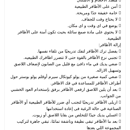
 آمن على الأظافر الطبيعية
 خامة خفيفة جدًا ومريحة.
 لا يحتاج وقت للجفاف.
 يوضع في اى وقت و اى مكان.
 لا يحتوي على مادة صمغ سائلة بحيث تكون آمنة على الأظافر
الطبيعية.
إزالة الأظافر:
 يفضل ترك الأظافر لتفك تدريجيًا من تلقاء نفسها.
 تجنبي نزع الأظافر بالقوة حتى لا تتضرر اظافرك الطبيعيه.
 ضعي يديك في ماء دافئ مع قليل من الصابون لإضعاف اللاصق
وتسهيل الازاله.
 ضعي كمية صغيرة من يولو كيوتكال سيرم أوقلم يولو بوستر حول
أطراف الأظافر للمساعدة في فك الاظافر.
 بعد أن يلين اللاصق ارفعي الأظافر برفق بإستخدام العود الخشبي
من الجوانب.
 ازيلى الأظافر تدريجيًا لتجنب أي ضرر للأظافر الطبيعية أو الأظافر
الصناعية في حالة الرغبة فى إعادة استخدامها
 اغسلي يديك جيدًا للتخلص من بقايا اللاصق أو زيوت.
 بعد ما الأظافر تبقى نظيفة وناشفة تمامًا، تبقي جاهزة لتركيب
المجموعة اللي بعدها