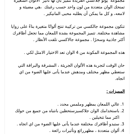
مجموعة يولو جلاكسي الفريدة تتميز بأن لها تأثير “الألوان المتغيرة”
تمنحك الوان متعددة من لون واحد حسب رغبتك ،هي مضيئة و
لامعه، و كل ما يمكن أن يطلبه محبى المانيكير .
تتكون مجموعة جالكسي من تركيبة تنتج ألوانًا متغيرة بناءً على زوايا
مشاهدة مختلفة. تتميز المجموعة بشدة اللمعان مما تجعل أظافرك
أكثر جاذبية وسحرًا . مجموعة جالاكسي تلفت الأنظار .
هذه المجموعة المكونة من 4 الوان تعد الاختيار الامثل لكي .
حان الوقت لتجربة هذه الألوان الجريئة ، المشرقة والبراقة التي
ستعطي مظهر مختلف ومدهش عندما يأتى عليها الضوء من اي
اتجاه.
المميزات
:
عالي اللمعان بمظهر وملمس محدد .
باستخدامك الوان جلاكسيزستحظين بانتباه من جميع من حولك
اكثر مما تتخيلين .
ستبدو أظافرك مختلفة عندما يأتى عليها الضوء من اي اتجاه .
ألوان متعددة ، مظهررائع وتأثيرات رائعة .