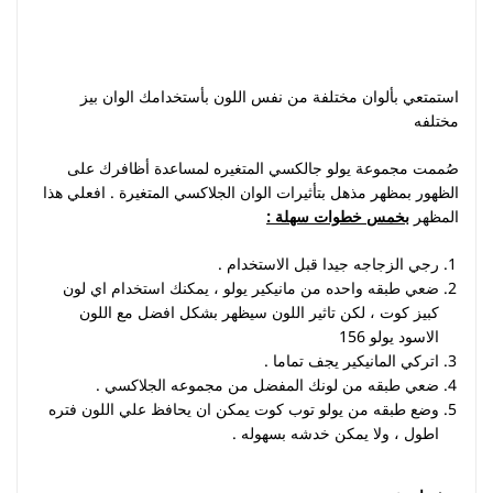
استمتعي بألوان مختلفة من نفس اللون بأستخدامك الوان بيز
مختلفه
صُممت مجموعة يولو جالكسي المتغيره لمساعدة أظافرك على
الظهور بمظهر مذهل بتأثيرات الوان الجلاكسي المتغيرة . افعلي هذا
المظهر
بخمس خطوات سهلة
:
رجي الزجاجه جيدا قبل الاستخدام .
ضعي طبقه واحده من مانيكير يولو ، يمكنك استخدام اي لون
كبيز كوت ، لكن تاثير اللون سيظهر بشكل افضل مع اللون
الاسود يولو 156
اتركي المانيكير يجف تماما .
ضعي طبقه من لونك المفضل من مجموعه الجلاكسي .
وضع طبقه من يولو توب كوت يمكن ان يحافظ علي اللون فتره
اطول ، ولا يمكن خدشه بسهوله .