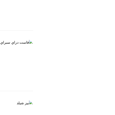
زيت…
العناية بالأظافر
فاست دراي سب
EGP
150.00
فيتامين "ھ"زيت الخ
العناية بالأظافر
بيز شيلد