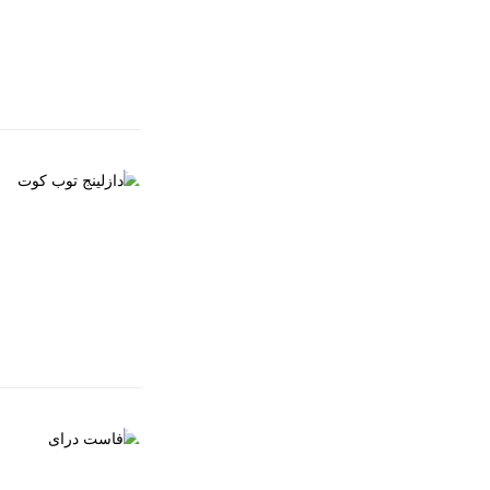
EGP
90.00
العناية بالأظافر
دازلينج توب كو
EGP
90.00
يحافظ على الاظاف
العناية بالأظافر
Sold out
فاست دراى