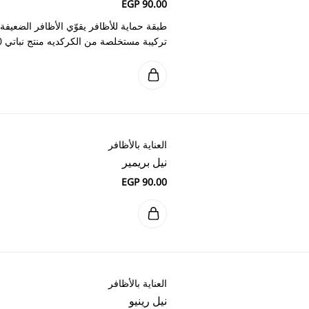
ر يقوّي الأظافر الضعيفة يمنع تصبغ الأظافر بالطلاء يوفر سطحًا ناعمًا لتطبيق ال
ج نباتي 100٪ لم يتم اختباره على الحيوانات