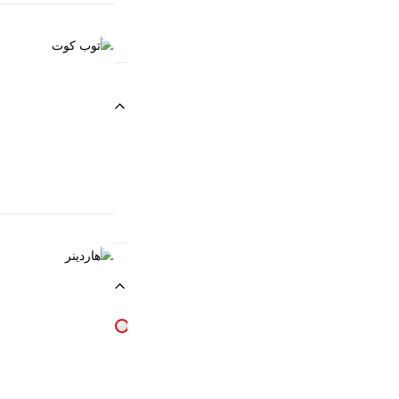
العناية بالأظافر
توب كوت
EGP
90.00
يحافظ على الاظاف
العناية بالأظافر
هاردينر
EGP
90.00
اظافر قوية يمنع