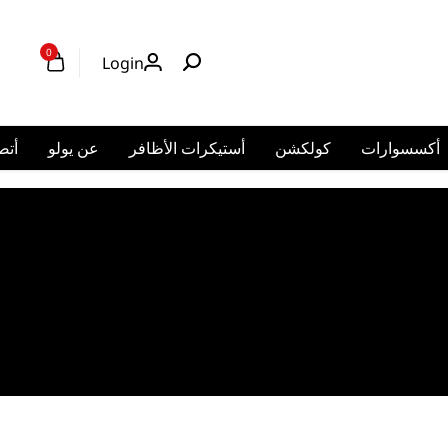
0
Logi
ر
عن يولو
أتصل بنا
حسابي
العربية