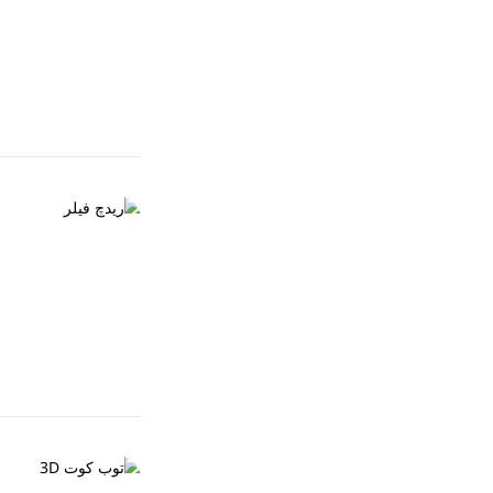
EGP
90.00
جفاف سريع يحافظ
العناية بالأظافر
Sold out
ريدچ فيلر
EGP
90.00
لعلاج حفر و تعرج
العناية بالأظافر
Sold out