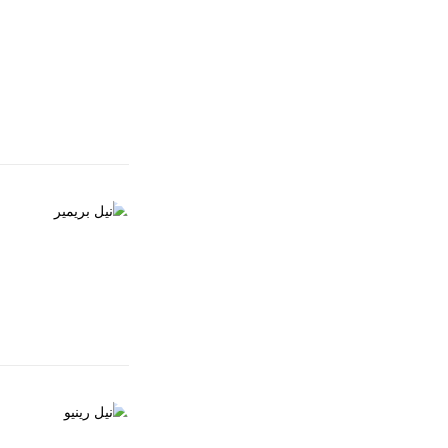
EGP
90.00
طبقة حماية للأظاف
تركيبة مستخلصة من الكركديه منت
العناية بالأظافر
نيل بريمير
EGP
90.00
العناية بالأظافر
نيل رينيو