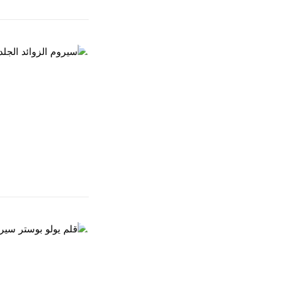
العناية بالأظافر
سيروم الزوائد ا
EGP
100.00
للزوائد الجلدية
العناية بالأظافر
قلم يولو بوستر
EGP
200.00
تحفيز نمو الأظافر
بعمق وبسرعة ، وين