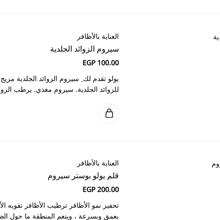
لجلدية
يولو تقدم لك ِ سيروم الزوائد الجلدية مزيج من 7 زيوت طبيعية من جميع أنحاء العالم حيث إنه:
. سيروم مغذي. يرطب الزوائد ومنطقة حول الظافر. يحسن من…
 سيروم
 ترطيب الأظافر تقويه الأظافر المكونات: مزيج من الزيوت والفيتامينات يتغلغل
عم المنطقة ما حول الظافر ويعزز قوة الأظافر ( زيت اللوز الحلو، الكولاجين،