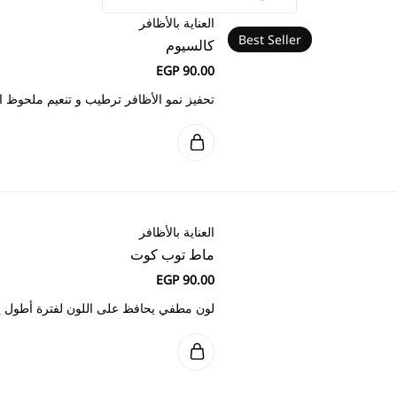
ر ترطيب و تنعيم ملحوظ اظافر صحية
لى اللون لفترة أطول يمنع التقشير