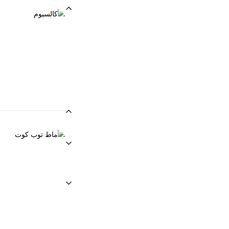
العناية بالأظافر
Best Seller
كالسيوم
EGP
90.00
تحفيز نمو الأظاف
العناية بالأظافر
ماط توب كوت
EGP
90.00
لون مطفي يحافظ ع