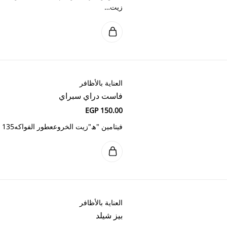
راي
روععطور الفواكه135 مل