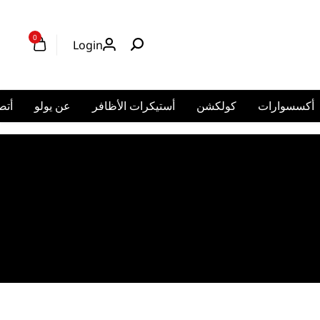
0
Login
أكسسوارات
كولكشن
أستيكرات الأظافر
عن يولو
أتص