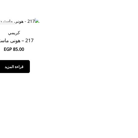
old out
كريمي
217 – هونى ماسترد
EGP
85.00
قراءة المزيد