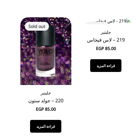
Sold out
Sold out
جليتير
219 – لاس فيجاس
EGP
85.00
قراءة المزيد
جليتير
220 – جولد ستون
EGP
85.00
قراءة المزيد