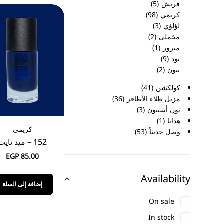
فرنش
5
كريمي
98
لؤلؤي
3
مخملى
2
ميرور
1
نود
9
نيون
2
كولكشن
41
مزيل طلاء الأظافر
36
نون أسيتون
3
هدايا
1
كريمي
وصل حديثاً
53
152 – ميد نايت
EGP
85.00
Availability
إضافة إلى السلة
On sale
In stock