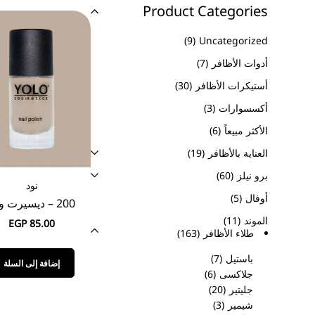
Product Categories
9
Uncategorized
أدوات الأظافر
7
أستيكرات الأظافر
30
أكسسوارات
3
الأكثر مبيعاً
6
العناية بالأظافر
19
برو نيلز
60
نود
أوفال
5
200 – ديسيرت وود
الموند
11
EGP
85.00
طلاء الأظافر
163
باستيل
7
إضافة إلى السلة
جلاكسى
6
جليتير
20
شيمير
3