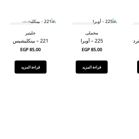
Sold out
Sold out
S
مخملى
جليتير
225 – أوبرا
221 – بينكليشيس
EGP
85.00
EGP
85.00
قراءة المزيد
قراءة المزيد