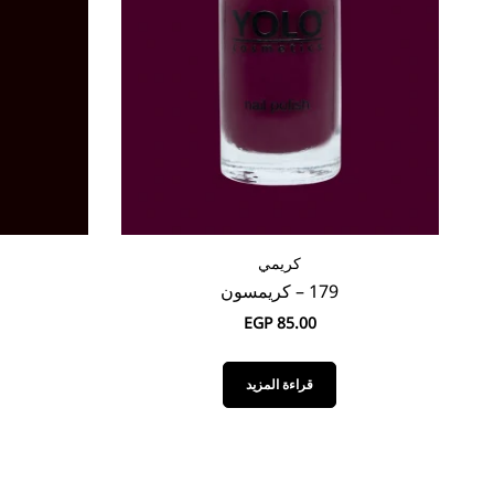
كريمي
179 – كريمسون
EGP
85.00
قراءة المزيد