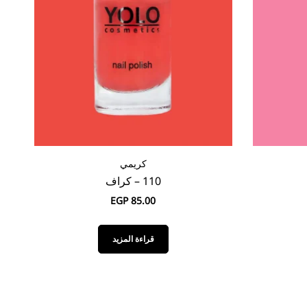
كريمي
110 – كراف
EGP
85.00
قراءة المزيد