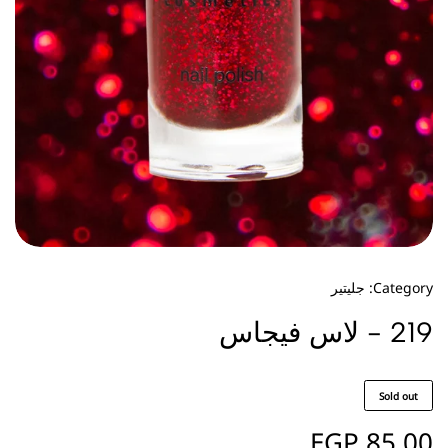
Category:
جليتير
219 - لاس فيجاس
Sold out
EGP
85.00