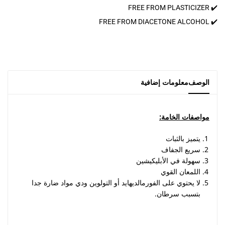
✔️ FREE FROM PLASTICIZER
✔️ FREE FROM DIACETONE ALCOHOL
الوصف
معلومات إضافية
مواصفات الخامة:
يتميز بالثبات
سريع الجفاف
سهولة في الأبليكيشين
اللمعان القوي
لا يحتوي على الفورمالديهايد أو التولوين ودي مواد ضارة جدا
بتسبب سرطان.