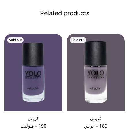
Related products
Sold out
Sold out
كريمي
كريمي
186 – ايرس
190 – فيوليت