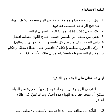
كيفية الاستخدام :
رول الزجاجة جيدا و ممنوع رجه ( لان الرج بيسمح بدخول الهواء
عند فتح الزجاجة فبيسبب فقاقيع)
اولا، ضعى Base Coat من YOLO ، لتسهيل ازالته
ضعي من طبقة الي طبقتين حسب احتياج اللون لتغطيه افضل.
دعي الطلاء يجف من بين كل طبقة و التانية (حوالي 5 دقائق)
اتركى القرورة مغلقة بإحكام / حافظي على الغطاء مغلقًا بإحكام
يمكن إزالته بسهولة باستخدام مزيل طلاء الأظافر YOLO
ازاي تحافظي علي المنتج من التلف:
1. لا ترجى الزجاجة. رج الزجاجة يخلق جيوبًا صغيرة من الهواء.
يمكن أن تنفجر فقاعات الهواء هذه أحيانًا وتترك ثقوبًا في طلاء
أظافرك.
2. التأكد من نظافة عنق الزجاجة بعد الاستعمال / نظفي عنق