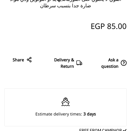
ضارة جدا بتسبب سرطان
EGP
85.00
Share
Delivery &
Ask a
Return
question
Estimate delivery times:
3 days
✔️ FREE FROM CAMPHOR