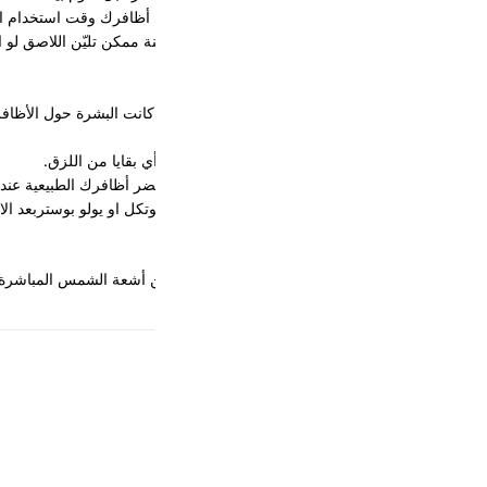
كانت البشرة حول الأظافر (الكيوتكل) متهيّجة.
ي بقايا من اللزق.
ل او يولو بوستربعد الازاله .
أشعة الشمس المباشرة والحرارة والرطوبة. لا يُحفظ في الثلاجة ولا يُجمّد.