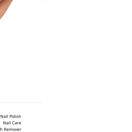
أسكوفال طويل
SL-104 – لافندر
EGP
295.00
إضافة إلى السلة
My Yolo
Nail Polish
Wishlist
Nail Care
Blogs
Nail Polish Remover