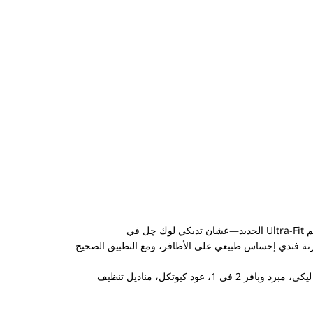
لصحيح