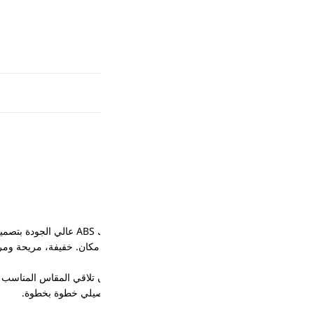
كان. خفيفة، مريحة ومرنة فتدي إحساس طبيعي على الأظافر، ومع التطبيق ا