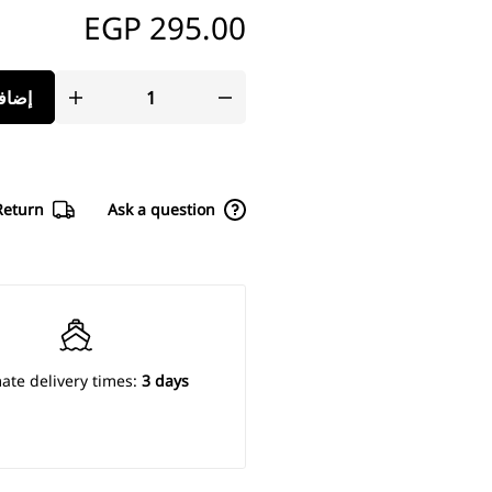
EGP
إضافة إلى السلة
-
295.00
EGP
Share
Delivery & Return
Ask a 
✔️ FREE FROM CAMPHOR
✔️ FREE FROM FORMALDEHYDE RESIN
✔️ FREE FROM PARABENS
Estimate delivery times:
3
✔️ FREE FROM FRAGRANCE
✔️ FREE FROM PLASTICIZER
✔️ FREE FROM DIACETONE ALCOHOL