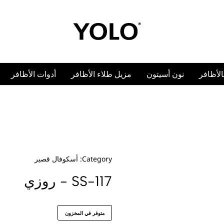
n
أدوات الأظافر
أكسسوارات
كولكشن
أستيكرات الأظاف
كوفال قصير
ون