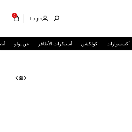
0
Logi
ر
عن يولو
أتصل بنا
حسابي
العربية