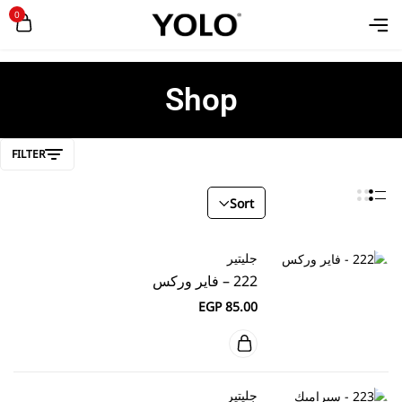
0
Shop
FILTER
Sort
جليتير
222 – فاير وركس
EGP
85.00
جليتير