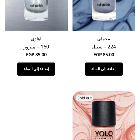
مخملى
لؤلؤي
224 – ستيل
160 – ميرور
EGP
85.00
EGP
85.00
إضافة إلى السلة
إضافة إلى السلة
Sold out