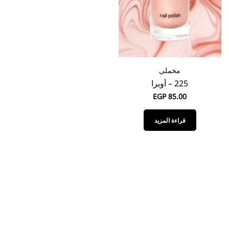
مخملى
225 – أوبرا
EGP
85.00
قراءة المزيد