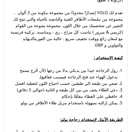
تقدم لك YOLO إصدارًا محدودًا من مجموعة مكونة من 3 ألوان ،
مجموعة من ملمعات الأظافر الغنية والنابضة بالحياة والتي تتيح لك
التعبير عن شخصيتك من خلال اللون. مجموعة متنوعة من القوام
(كريمي & ميرور ) تناسب كل مزاج ، زي ، ومناسبة. تركيبة فرنسية
مع لمعان رائع ووقت تجفيف سريع . خالية من الفورمالديهايد
والتولوين و DBP.
كيفية الاستخدام
:
رول الزجاجة جيدا بين يديكي بدلا من رجها (لأن الرج يسمح
بدخول الهواء عند فتح الزجاجة فبيسبب فقاقيع).
ضعي من طبقة الي طبقتين حسب احتياج اللون لتغطيه افضل
دعي الطلاء يجف من بين كل طبقة و الثانية (حوالي 5 دقائق)
حافظي على الغطاء مغلقًا بإحكام
يمكن إزالته بسهولة باستخدام مزيل طلاء الأظافر من يولو
الطريقة الأمثل لإستخدام زجاجة يولو
: